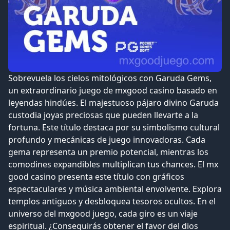
Sobrevuela los cielos mitológicos con Garuda Gems,
un extraordinario juego de mxgood casino basado en
leyendas hindúes. El majestuoso pájaro divino Garuda
custodia joyas preciosas que pueden llevarte a la
fortuna. Este título destaca por su simbolismo cultural
profundo y mecánicas de juego innovadoras. Cada
gema representa un premio potencial, mientras los
comodines expandibles multiplican tus chances. El mx
good casino presenta este título con gráficos
espectaculares y música ambiental envolvente. Explora
templos antiguos y desbloquea tesoros ocultos. En el
universo del mxgood juego, cada giro es un viaje
espiritual. ¿Conseguirás obtener el favor del dios