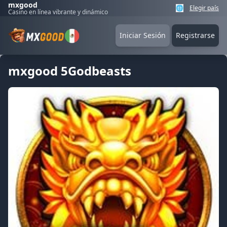
mxgood
🌐
Elegir país
Casino en línea vibrante y dinámico
Iniciar Sesión
Registrarse
mxgood 5Godbeasts